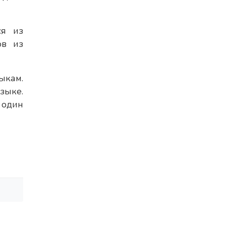
ся из
ов из
ыкам.
зыке.
 один