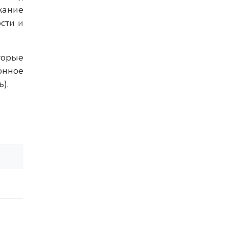
ание
сти и
торые
онное
).