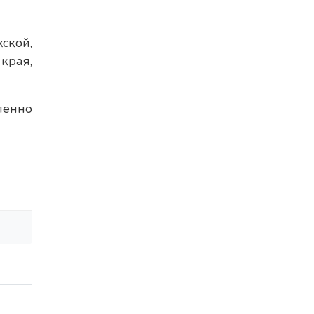
ской,
 края,
ленно