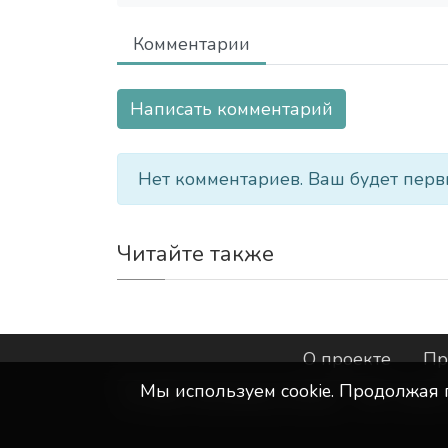
Комментарии
Написать комментарий
Нет комментариев. Ваш будет перв
Читайте также
О проекте
Пр
Мы используем сookie. Продолжая 
©
ООО "Интернет-Курск"
- Все прав