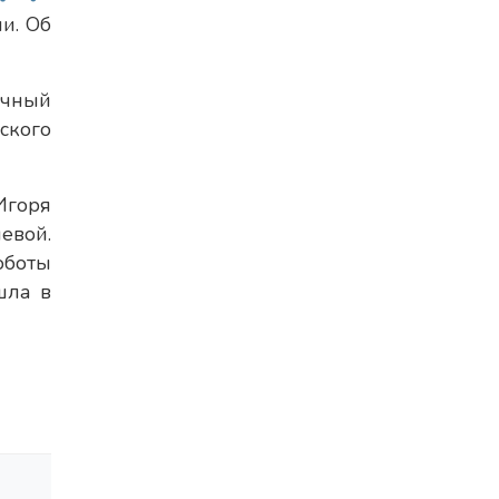
и. Об
очный
ского
Игоря
евой.
оботы
шла в