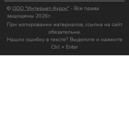
©
ООО "Интернет-Курск"
- Все права
защищены 2026г.
При копировании материалов, ссылка на сайт
обязательна.
Нашли ошибку в тексте? Выделите и нажмите
Ctrl + Enter