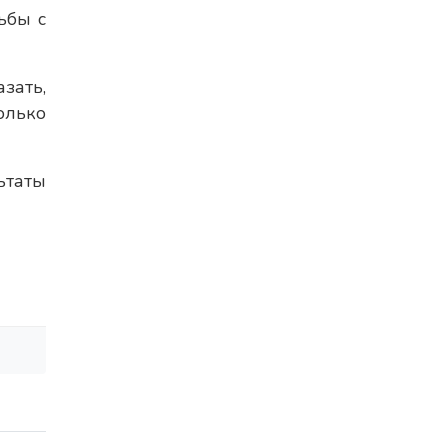
ьбы с
зать,
олько
ьтаты