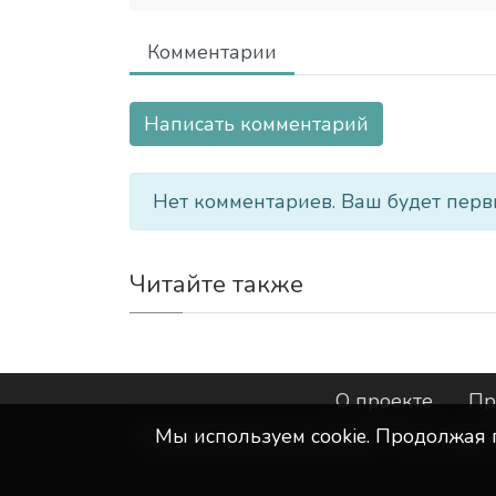
Комментарии
Написать комментарий
Нет комментариев. Ваш будет перв
Читайте также
О проекте
Пр
Мы используем сookie. Продолжая 
©
ООО "Интернет-Курск"
- Все прав