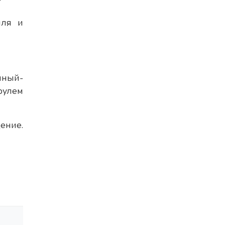
иля и
лный-
рулем
ение.