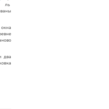
ль
ованы
 окна
ревне
аново
и два
ковка