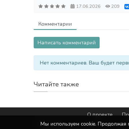
17.06.2026
209
Комментарии
Написать комментарий
Нет комментариев. Ваш будет перв
Читайте также
О проекте
Пр
Мы используем сookie. Продолжая 
©
ООО "Интернет-Курск"
- Все прав