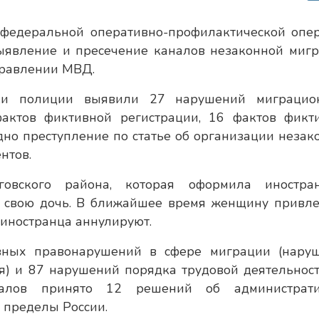
 федеральной оперативно-профилактической опе
ыявление и пресечение каналов незаконной мигр
правлении МВД.
ки полиции выявили 27 нарушений миграцио
фактов фиктивной регистрации, 16 фактов фикт
дно преступление по статье об организации незак
нтов.
говского района, которая оформила иностра
а свою дочь. В ближайшее время женщину привле
о иностранца аннулируют.
вных правонарушений в сфере миграции (нару
я) и 87 нарушений порядка трудовой деятельност
риалов принято 12 решений об администрат
 пределы России.