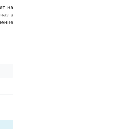
ет на
каз в
шение