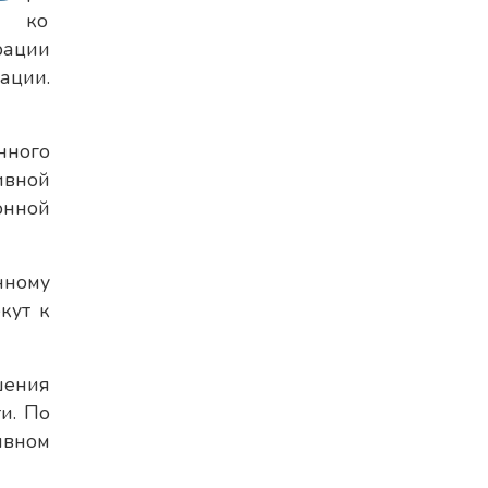
ко
рации
ации.
нного
ивной
онной
нному
кут к
шения
и. По
ивном