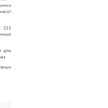
дники
несут
е 323
енным
л для
аз.
вных