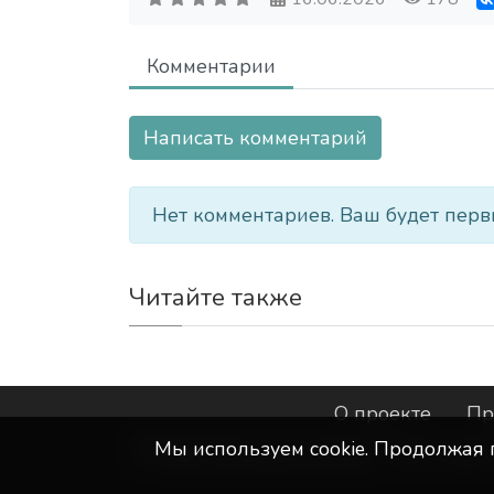
Комментарии
Написать комментарий
Нет комментариев. Ваш будет перв
Читайте также
О проекте
Пр
Мы используем сookie. Продолжая 
©
ООО "Интернет-Курск"
- Все прав