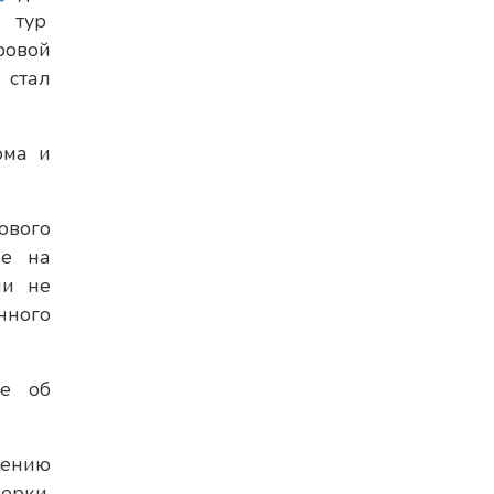
тур
ровой
 стал
ома и
ового
ие на
ми не
нного
ие об
нению
ерки.