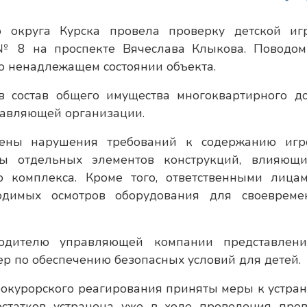
о округа Курска провела проверку детской иг
№ 8 на проспекте Вячеслава Клыкова. Поводом
о ненадлежащем состоянии объекта.
 в состав общего имущества многоквартирного д
правляющей организации.
ены нарушения требований к содержанию игр
ты отдельных элементов конструкций, влияющ
го комплекса. Кроме того, ответственными лица
одимых осмотров оборудования для своевреме
водителю управляющей компании представлен
р по обеспечению безопасных условий для детей.
рокурорского реагирования приняты меры к устра
статков устранена уже в ходе проведения пров