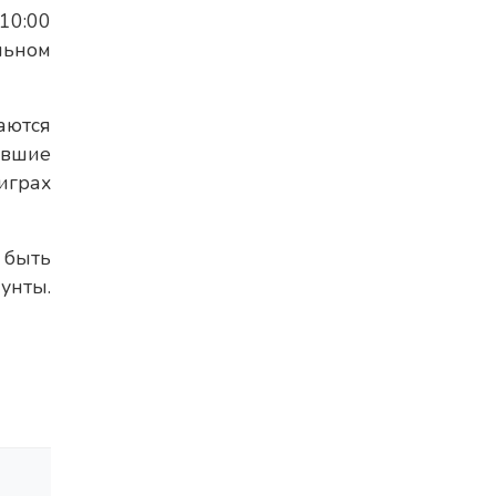
10:00
льном
аются
ившие
играх
 быть
унты.