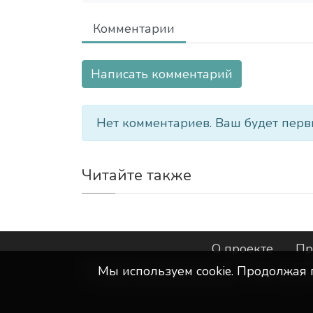
Комментарии
Написать комментарий
Нет комментариев. Ваш будет перв
Читайте также
О проекте
Пр
Мы используем сookie. Продолжая 
©
ООО "Интернет-Курск"
- Все прав