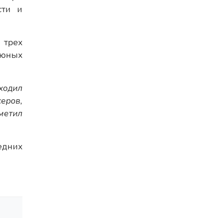
сти и
 трех
 юных
ходил
серов,
метил
едних