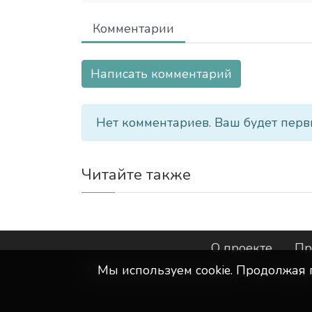
Комментарии
Написать комментарий
Нет комментариев. Ваш будет перв
Читайте также
О проекте
Пр
Мы используем сookie. Продолжая 
©
ООО "Интернет-Курск"
- Все прав