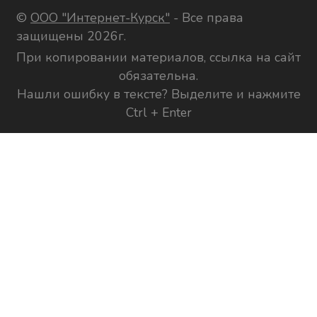
©
ООО "Интернет-Курск"
- Все права
защищены 2026г.
При копировании материалов, ссылка на сайт
обязательна.
Нашли ошибку в тексте? Выделите и нажмите
Ctrl + Enter