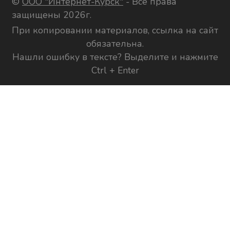
©
ООО "Интернет-Курск"
- Все права
защищены 2026г.
При копировании материалов, ссылка на сайт
обязательна.
Нашли ошибку в тексте? Выделите и нажмите
Ctrl + Enter