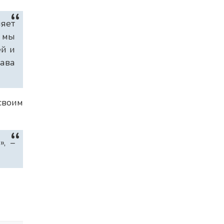
няет
е мы
ей и
ава
своим
», –