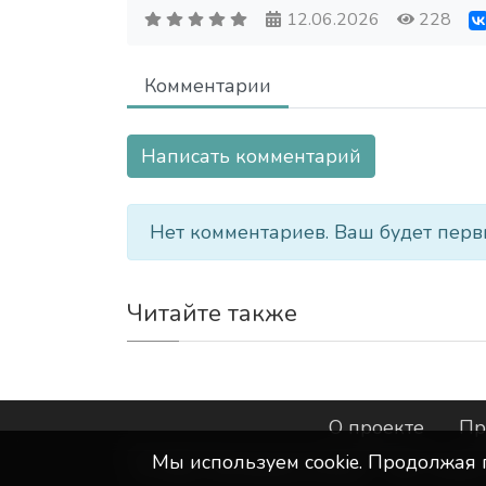
12.06.2026
228
Комментарии
Написать комментарий
Нет комментариев. Ваш будет перв
Читайте также
О проекте
Пр
Мы используем сookie. Продолжая 
©
ООО "Интернет-Курск"
- Все прав