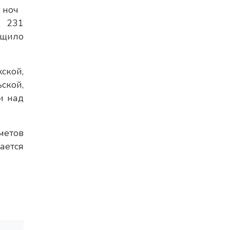
ноч
ы 231
бщило
ской,
ской,
и над
метов
ается