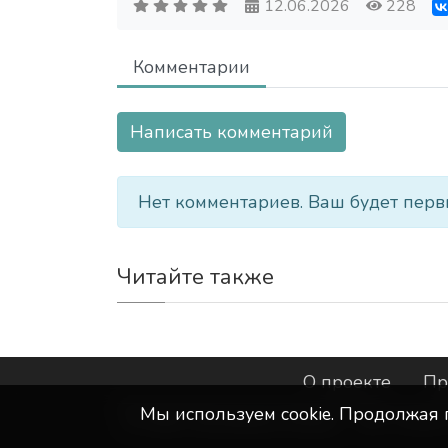
12.06.2026
228
Комментарии
Написать комментарий
Нет комментариев. Ваш будет перв
Читайте также
О проекте
Пр
Мы используем сookie. Продолжая 
©
ООО "Интернет-Курск"
- Все прав