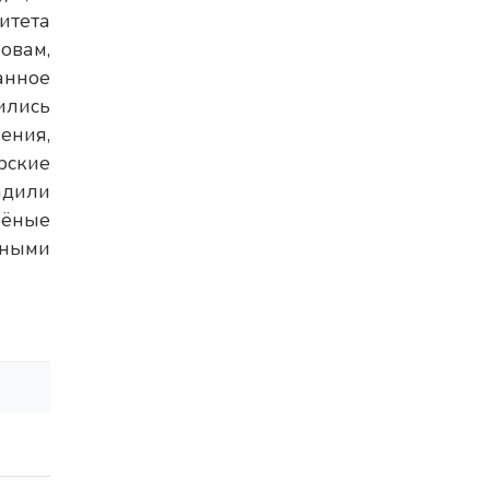
итета
овам,
анное
ились
ения,
рские
адили
чёные
нными