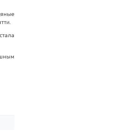
ряные
тти.
стала
ешным