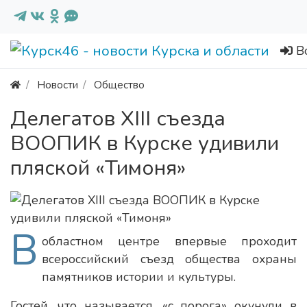
В
Новости
Общество
Делегатов XIII съезда
ВООПИК в Курске удивили
пляской «Тимоня»
В
областном центре впервые проходит
всероссийский съезд общества охраны
памятников истории и культуры.
Гостей, что называется, «с порога» окунули в