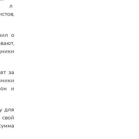
л
стов,
рил о
вают,
дники
ят за
нники
фон и
у для
 свой
сумма