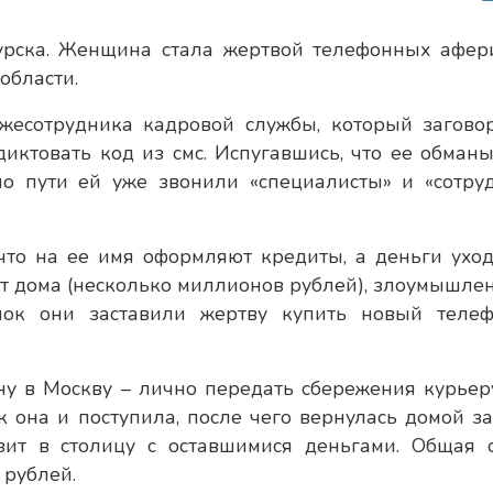
урска. Женщина стала жертвой телефонных афери
области.
лжесотрудника кадровой службы, который загово
иктовать код из смс. Испугавшись, что ее обманы
 пути ей уже звонили «специалисты» и «сотру
что на ее имя оформляют кредиты, а деньги уход
нт дома (несколько миллионов рублей), злоумышле
онок они заставили жертву купить новый теле
у в Москву – лично передать сбережения курьер
к она и поступила, после чего вернулась домой за
изит в столицу с оставшимися деньгами. Общая 
 рублей.