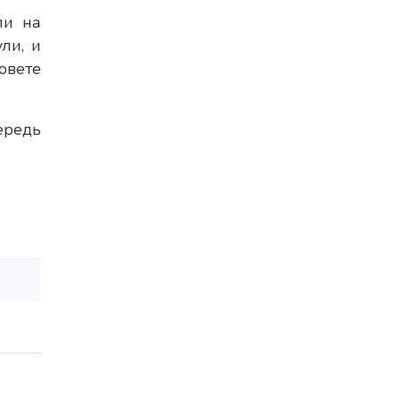
ли на
ли, и
овете
ередь