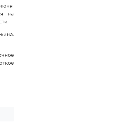
июня
ия на
ти.
жина.
очное
откое