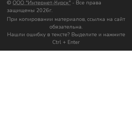
©
ООО "Интернет-Курск"
- Все права
защищены 2026г.
При копировании материалов, ссылка на сайт
обязательна.
Нашли ошибку в тексте? Выделите и нажмите
Ctrl + Enter