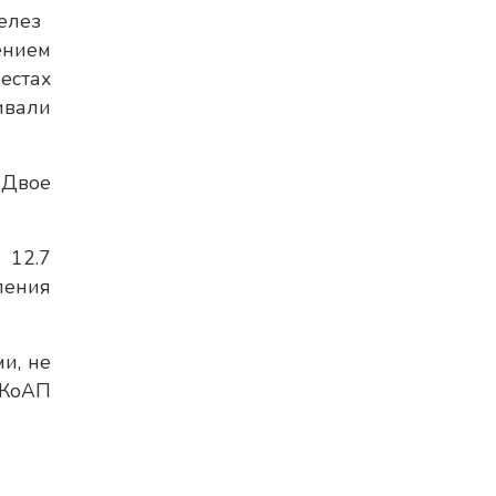
елез
ением
естах
ивали
 Двое
 12.7
ления
и, не
 КоАП