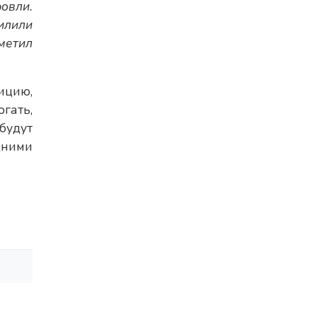
овли.
пилили
метил
ицию,
гать,
будут
дними