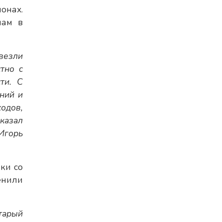
онах.
лам в
везли
тно с
ти. С
ний и
одов,
казал
Игорь
ки со
енили
тарый