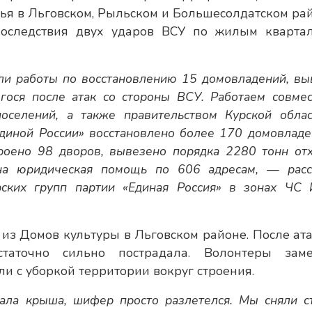
я в Льговском, Рыльском и Большесолдатском рай
последствия двух ударов ВСУ по жилым кварта
и работы по восстановлению 15 домовладений, вы
гося после атак со стороны ВСУ. Работаем совмес
оселений, а также правительством Курской облас
Единой России» восстановлено более 170 домовладе
роено 98 дворов, вывезено порядка 2280 тонн отх
на юридическая помощь по 606 адресам, — расс
ских групп партии «Единая Россия» в зонах ЧС 
 из Домов культуры в Льговском районе. После ата
аточно сильно пострадала. Волонтеры зам
и с уборкой территории вокруг строения.
ала крыша, шифер просто разлетелся. Мы сняли с