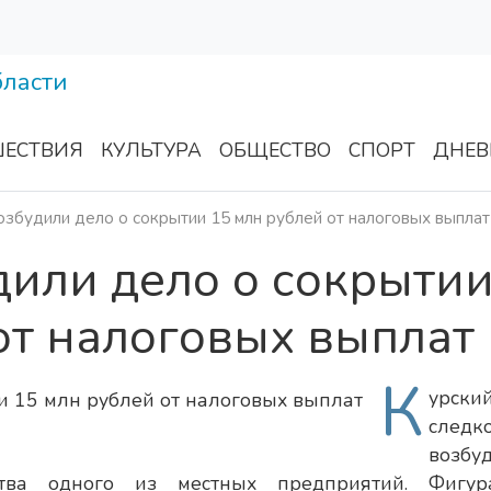
ЕСТВИЯ
КУЛЬТУРА
ОБЩЕСТВО
СПОРТ
ДНЕВ
озбудили дело о сокрытии 15 млн рублей от налоговых выплат
дили дело о сокрыти
от налоговых выплат
К
урски
следк
возбу
тва одного из местных предприятий. Фигур