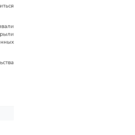
иться
ивали
крыли
енных
ьства