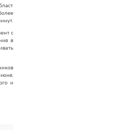
бласт
более
инут.
ент с
ния в
ивать
ников
июня.
ого и