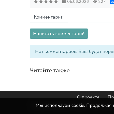
05.06.2026
227
Комментарии
Написать комментарий
Нет комментариев. Ваш будет перв
Читайте также
О проекте
Пр
Мы используем сookie. Продолжая 
©
ООО "Интернет-Курск"
- Все прав