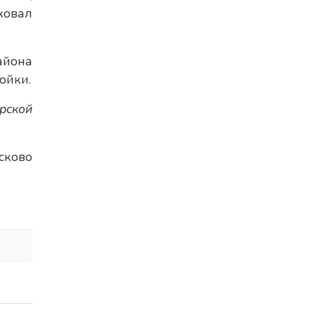
ковал
айона
ойки.
рской
сково