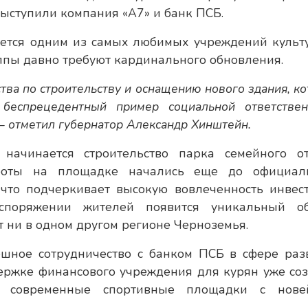
выступили компания «А7» и банк ПСБ.
тается одним из самых любимых учреждений культ
уппы давно требуют кардинального обновления.
тва по строительству и оснащению нового здания, к
 беспрецедентный пример социальной ответствен
 — отметил губернатор Александр Хинштейн.
начинается строительство парка семейного о
работы на площадке начались еще до официал
что подчеркивает высокую вовлеченность инвест
поряжении жителей появится уникальный об
т ни в одном другом регионе Черноземья.
ешное сотрудничество с банком ПСБ в сфере раз
держке финансового учреждения для курян уже со
 и современные спортивные площадки с нов