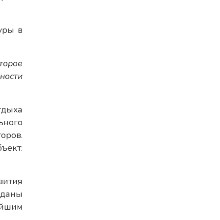
уры в
оторое
ности
тдыха
ьного
оров.
ъект:
вития
зданы
ейшим