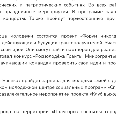
рческих и патриотических событиях. Во всех ра
т праздничные мероприятия. В программе зая
 концерты. Также пройдут торжественные вру
рца молодёжи состоится проект «Форум никог
я действующих и будущих грантополучателей. Учас
т свои идеи. Они смогут найти партнёров для реали
ртовал конкурс «Росмолодёжь.Гранты: Микрогранты»
 начинающим командам проверить свои идеи и про
 Боевка» пройдёт зарница для молодых семей с д
ском молодежном центре социальных программ «Сп
 развлекательное мероприятие проекта «Клуб выхо
рода на территории «Полугоры» состоятся горо