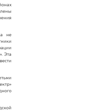
йонах
влены
чения
да не
тники
зации
. Эта
вести
етьми
ектр»
дного
дской