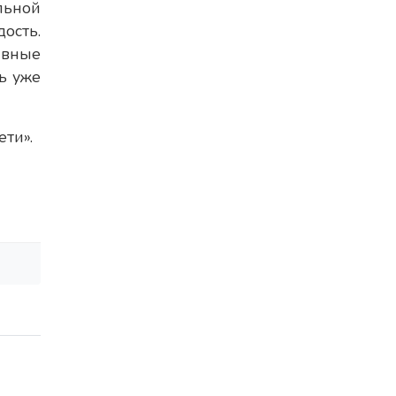
льной
ость.
ивные
ь уже
ти».