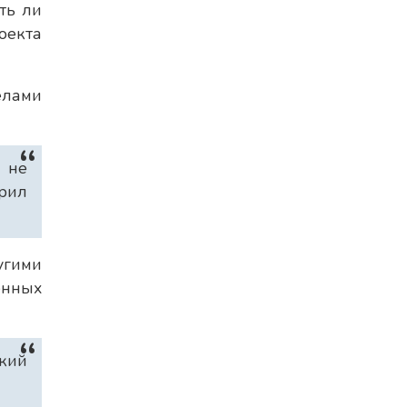
ть ли
оекта
елами
к не
орил
угими
енных
ский