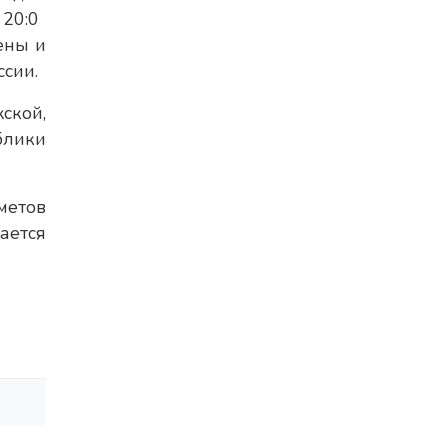
20:0
ены и
сии.
ской,
блики
метов
ается