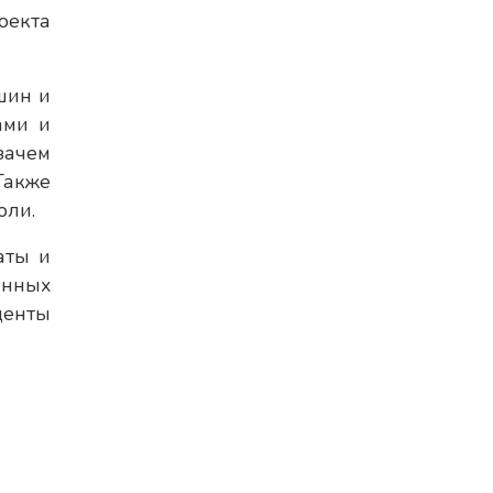
оекта
шин и
ами и
зачем
Также
оли.
аты и
анных
денты