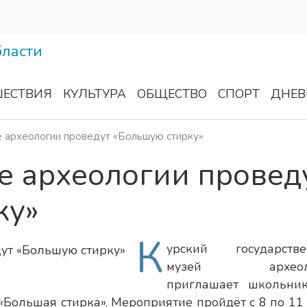
ЕСТВИЯ
КУЛЬТУРА
ОБЩЕСТВО
СПОРТ
ДНЕВ
е археологии проведут «Большую стирку»
е археологии провед
ку»
К
урский государств
музей археоло
приглашает школьни
 «Большая стирка». Мероприятие пройдёт с 8 по 11