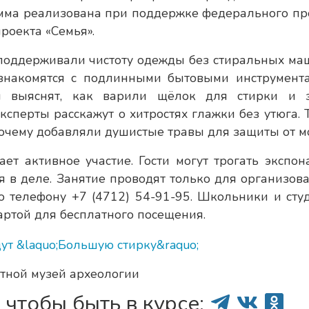
амма реализована при поддержке федерального пр
роекта «Семья».
 поддерживали чистоту одежды без стиральных ма
ознакомятся с подлинными бытовыми инструмент
и выяснят, как варили щёлок для стирки и 
ксперты расскажут о хитростях глажки без утюга. 
почему добавляли душистые травы для защиты от м
ет активное участие. Гости могут трогать экспон
 в деле. Занятие проводят только для организов
о телефону +7 (4712) 54-91-95. Школьники и сту
артой для бесплатного посещения.
стной музей археологии
 чтобы быть в курсе: