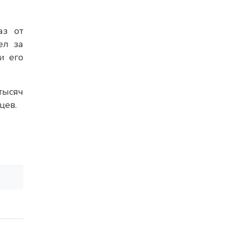
аз от
ел за
и его
тысяч
цев.