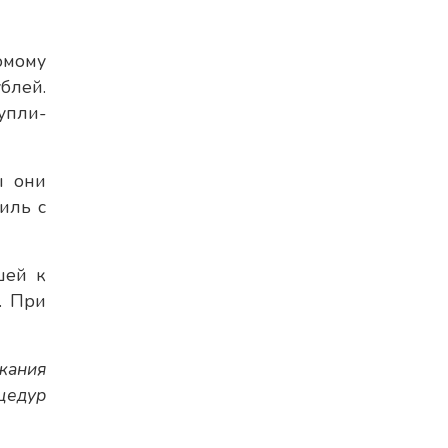
омому
блей.
упли-
ы они
иль с
шей к
. При
жания
цедур