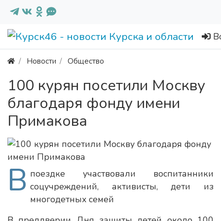
В
Новости
Общество
100 курян посетили Москву
благодаря фонду имени
Примакова
В
поездке участвовали воспитанники
соцучреждений, активисты, дети из
многодетных семей
В преддверии Дня защиты детей около 100