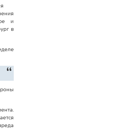
ля
ения
ное и
ург в
еделе
ороны
ента.
ается
вреда