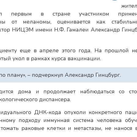
жите
тал первым в стране участником примен
ины от меланомы, оценивается как стабиль
ектор НИЦЭМ имени Н.Ф. Гамалеи Александр Гинцб
иенту еще в апреле этого года. На прошлой н
тый укол в рамках курса вакцинации.
 по плану», – подчеркнул Александр Гинцбург.
дится дома и продолжает наблюдаться со ст
кологического диспансера.
видуального ДНК-кода опухоли конкретного паци
нному подходу иммунная система человека обуч
чтожать раковые клетки и метастазы, не нанося 