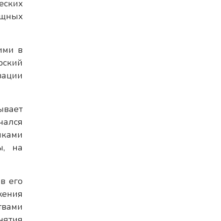
еских
ищных
ими в
рский
зации
ывает
чался
иками
ы, на
в его
жения
твами
нятия