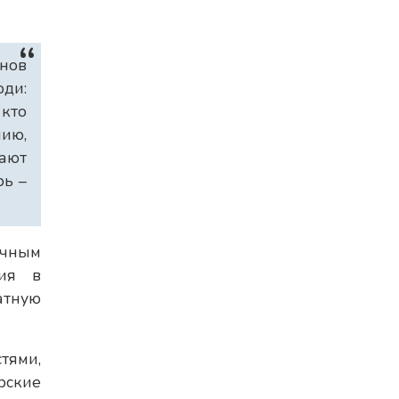
нов
ди:
 кто
ию,
ают
рь –
ичным
ния в
атную
тями,
рские