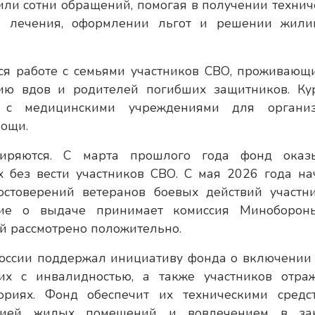
ли сотни обращений, помогая в получении технич
ии лечения, оформлении льгот и решении жил
ся работе с семьями участников СВО, проживающ
ию вдов и родителей погибших защитников. Ку
т с медицинскими учреждениями для органи
мощи.
иряются. С марта прошлого года фонд оказ
 без вести участников СВО. С мая 2026 года на
стоверений ветеранов боевых действий участн
ие о выдаче принимает комиссия Миноборон
й рассмотрено положительно.
оссии поддержал инициативу фонда о включении 
их с инвалидностью, а также участников отра
ориях. Фонд обеспечит их техническими средс
ацией жилых помещений и вовлечением в за