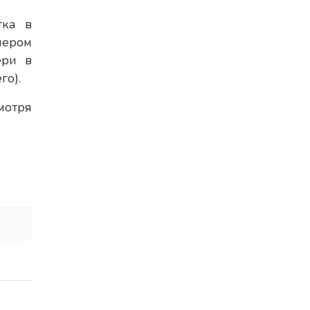
тка в
ером
ери в
го).
мотря