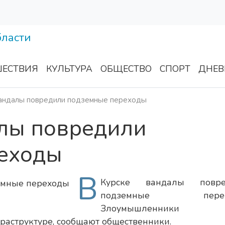
ЕСТВИЯ
КУЛЬТУРА
ОБЩЕСТВО
СПОРТ
ДНЕВ
вандалы повредили подземные переходы
алы повредили
еходы
В
Курске вандалы повре
подземные перехо
Злоумышленники
раструктуре, сообщают общественники.