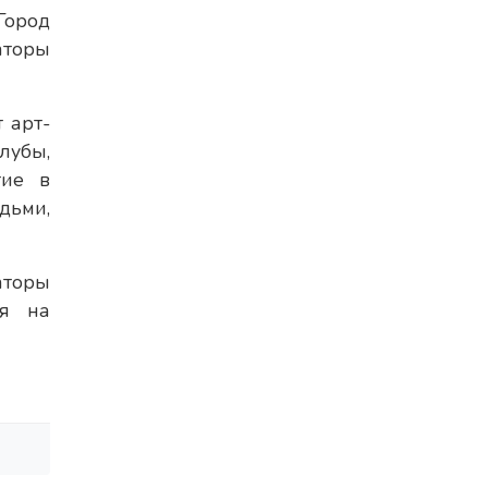
Город
аторы
 арт-
лубы,
тие в
дьми,
аторы
ия на