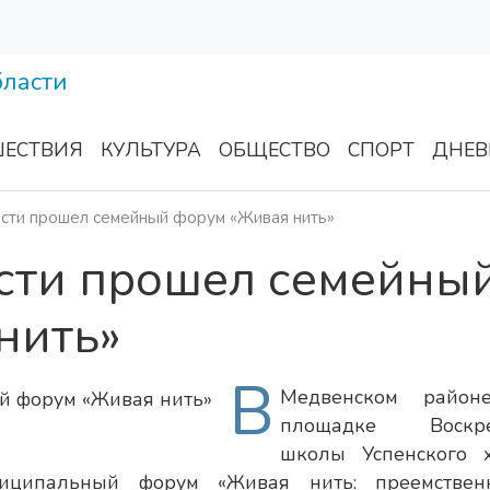
ЕСТВИЯ
КУЛЬТУРА
ОБЩЕСТВО
СПОРТ
ДНЕВ
асти прошел семейный форум «Живая нить»
асти прошел семейны
нить»
В
Медвенском район
площадке Воскре
школы Успенского 
иципальный форум «Живая нить: преемственн