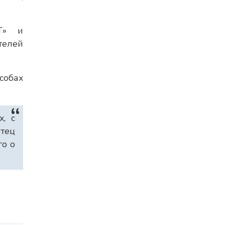
Т» и
телей
собах
х, с
тец
го о