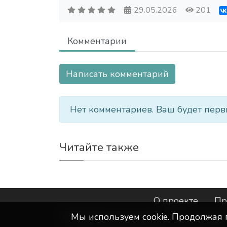
29.05.2026
201
Комментарии
Написать комментарий
Нет комментариев. Ваш будет перв
Читайте также
О проекте
Пр
Мы используем сookie. Продолжая 
©
ООО "Интернет-Курск"
- Все прав