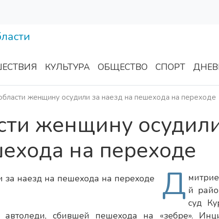
ЕСТВИЯ
КУЛЬТУРА
ОБЩЕСТВО
СПОРТ
ДНЕВ
области женщину осудили за наезд на пешехода на переходе
асти женщину осудил
шехода на переходе
Д
митрие
й рай
суд Ку
 автоледи, сбившей пешехода на «зебре». Инц