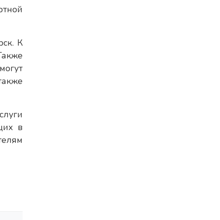
ртной
ск. К
Также
могут
также
слуги
щих в
телям