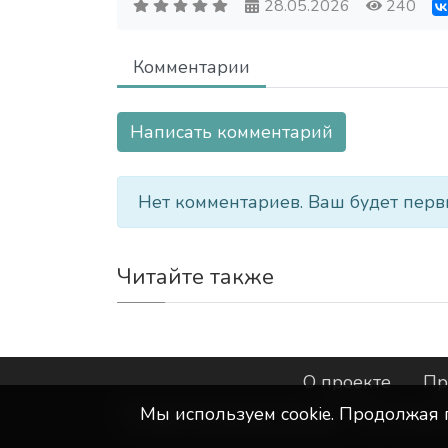
28.05.2026
240
Комментарии
Написать комментарий
Нет комментариев. Ваш будет перв
Читайте также
О проекте
Пр
Мы используем сookie. Продолжая 
©
ООО "Интернет-Курск"
- Все прав