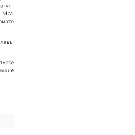
огут
 М.М.
рмате
главы
пьесе
льшие