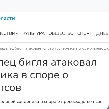
ЕСТВИЯ
КУЛЬТУРА
ОБЩЕСТВО
СПОРТ
ДНЕВ
ладелец бигля атаковал головой соперника в споре о превосх
лец бигля атаковал
ика в споре о
псов