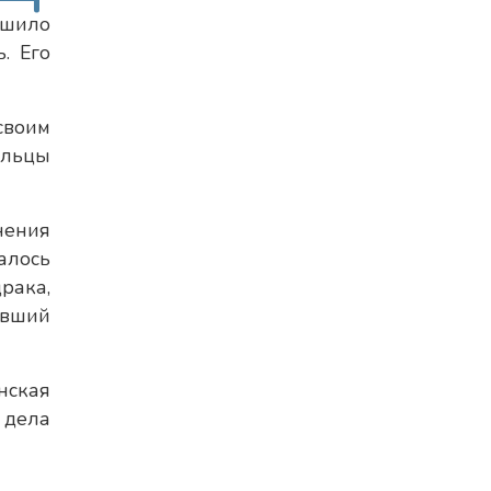
ршило
. Его
своим
ельцы
нения
алось
рака,
авший
нская
 дела