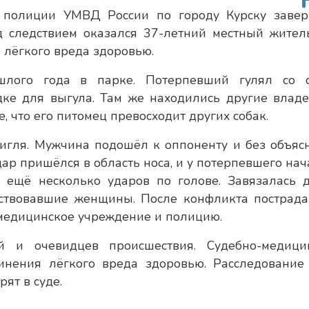
 полиции УМВД России по городу Курску заве
д следствием оказался 37-летний местный житель
лёгкого вреда здоровью.
лого года в парке. Потерпевший гулял со 
ке для выгула. Там же находились другие влад
, что его питомец превосходит других собак.
бигля. Мужчина подошёл к оппоненту и без объяс
дар пришёлся в область носа, и у потерпевшего нач
с ещё несколько ударов по голове. Завязалась д
тствовавшие женщины. После конфликта пострад
в медицинское учреждение и полицию.
й и очевидцев происшествия. Судебно-медици
инения лёгкого вреда здоровью. Расследование
ят в суде.