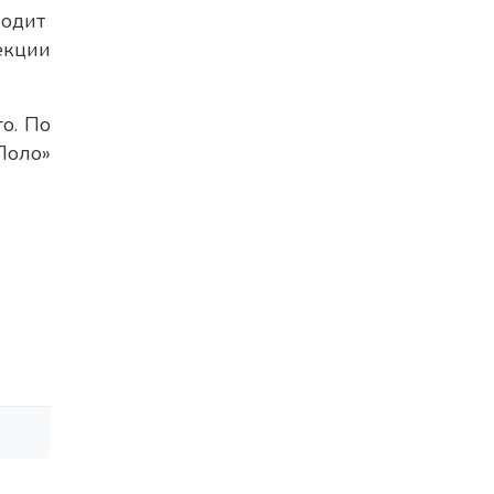
водит
екции
о. По
Поло»