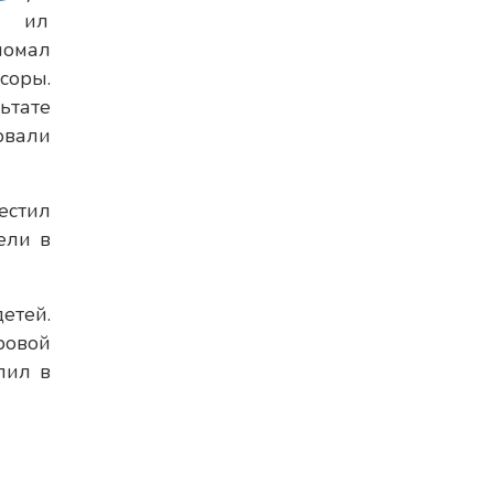
ил
ломал
соры.
ьтате
овали
естил
ели в
етей.
ровой
пил в