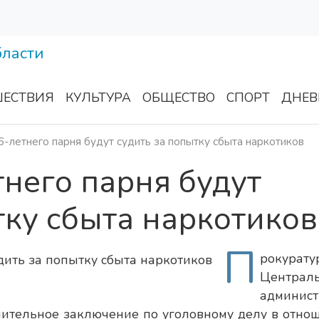
ЕСТВИЯ
КУЛЬТУРА
ОБЩЕСТВО
СПОРТ
ДНЕВ
6-летнего парня будут судить за попытку сбыта наркотиков
тнего парня будут
тку сбыта наркотиков
П
рокурату
Централ
админист
нительное заключение по уголовному делу в отно