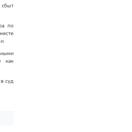
 сбыт
ра по
месте
и.
ьными
я как
в суд