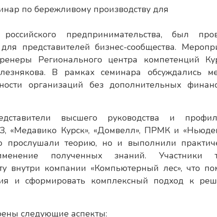
оссийского предпринимательства, был про
 для представителей бизнес-сообщества. Меропр
ренеры Регионального центра компетенций Ку
лезнякова. В рамках семинара обсуждались м
ности организаций без дополнительных финан
едставители высшего руководства и профи
З, «Медавико Курск», «Домвелл», ПРМК и «Ньюден
о прослушали теорию, но и выполнили практич
менение полученных знаний. Участники т
ту внутри компании «Компьютерный лес», что по
ния и сформировать комплексный подход к ре
рены следующие аспекты: