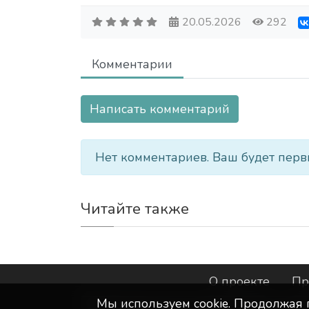
20.05.2026
292
Комментарии
Написать комментарий
Нет комментариев. Ваш будет перв
Читайте также
О проекте
Пр
Мы используем сookie. Продолжая 
©
ООО "Интернет-Курск"
- Все прав