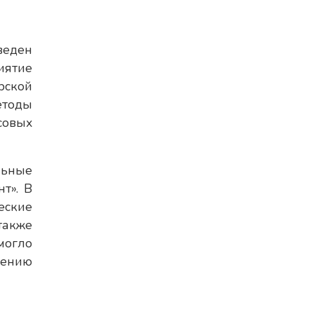
веден
иятие
рской
етоды
совых
льные
т». В
еские
акже
могло
шению