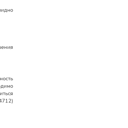
видно
шения
ность
одимо
иться
4712)