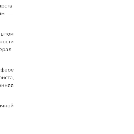
арств
вым —
пытом
ности
ерал-
сфере
иста,
енняя
ичной