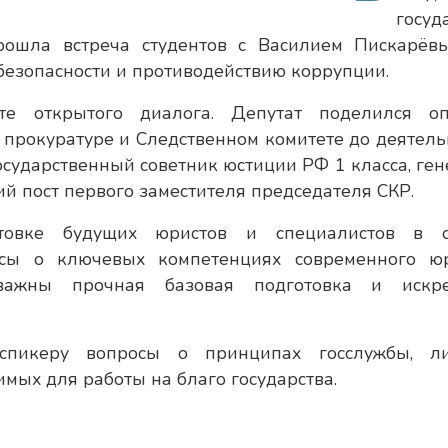
госуд
рошла встреча студентов с Василием Пискарё
безопасности и противодействию коррупции.
те открытого диалога. Депутат поделился о
в прокуратуре и Следственном комитете до деятель
осударственный советник юстиции РФ 1 класса, ген
й пост первого заместителя председателя СКР.
товке будущих юристов и специалистов в 
осы о ключевых компетенциях современного юр
важны прочная базовая подготовка и искр
спикеру вопросы о принципах госслужбы, л
имых для работы на благо государства.